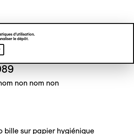
tiques d’utilisation.
naliser le dépôt.
gine HU
r
989
 nom non nom non
o bille sur papier hygiénique