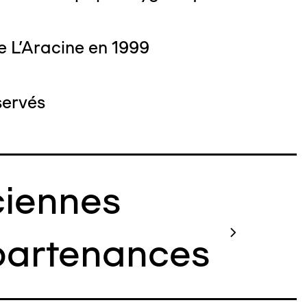
e L'Aracine en 1999
servés
iennes
artenances