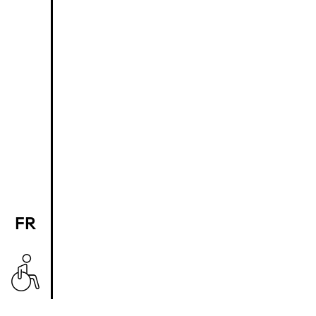
FR
EN