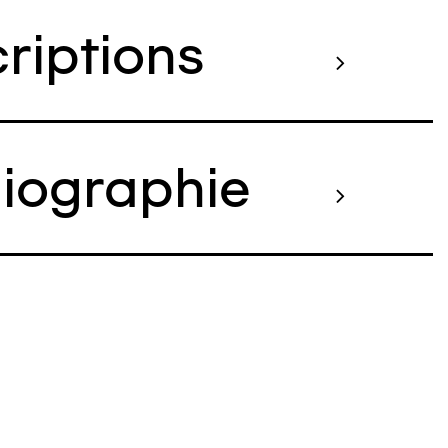
criptions
liographie