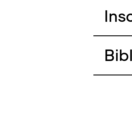
Ins
Bib