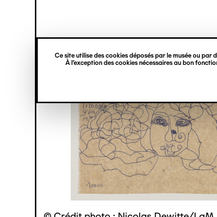
princ
Gestion des cookies
Navigation
verticale
Ce site utilise des cookies déposés par le musée ou par de
Aller
À l’exception des cookies nécessaires au bon fonction
au
contenu
principal
© Crédit photo : Nicolas Dewitte/LaM 