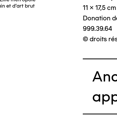
n et d’art brut
11 x 17,5 cm
Donation d
999.39.64
© droits ré
Anc
app