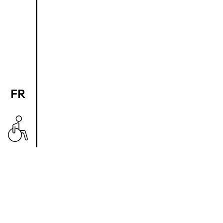
FR
EN