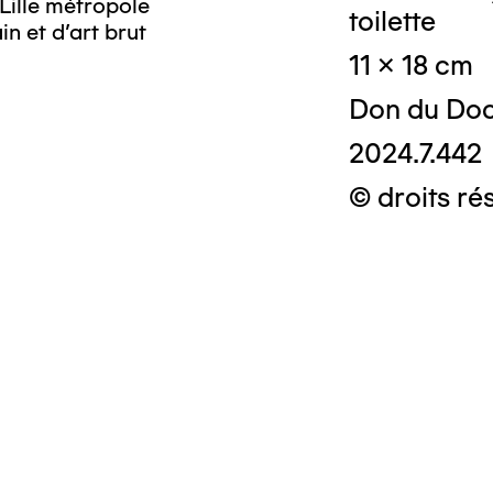
Lille métropole
toilette
n et d’art brut
11 x 18 cm
Don du Doc
2024.7.442
© droits ré