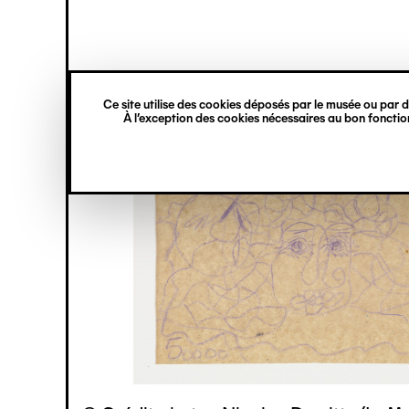
princ
Gestion des cookies
Navigation
verticale
Ce site utilise des cookies déposés par le musée ou par de
Aller
À l’exception des cookies nécessaires au bon fonction
au
contenu
principal