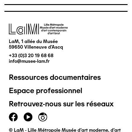
Image
LaM, 1 allée du Musée
59650 Villeneuve d'Ascq
+33 (0)3 20 19 68 68
info@musee-lam.fr
Ressources documentaires
Pied
Espace professionnel
de
Retrouvez-nous sur les réseaux
page
principal
© LaM - Lille Métropole Musée d'art moderne, d'art