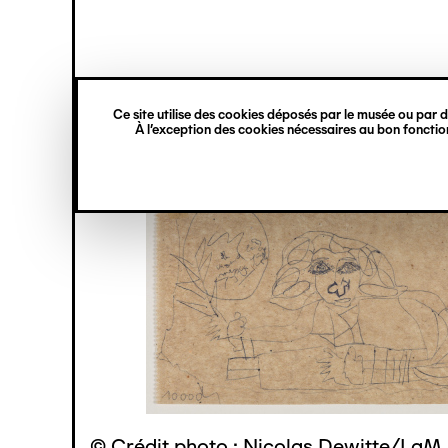
princ
Gestion des cookies
Navigation
verticale
Ce site utilise des cookies déposés par le musée ou par de
Aller
À l’exception des cookies nécessaires au bon fonction
au
contenu
principal
© Crédit photo : Nicolas Dewitte/LaM 