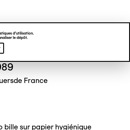
tiques d’utilisation.
naliser le dépôt.
gine HU
r
989
uersde France
o bille sur papier hygiénique