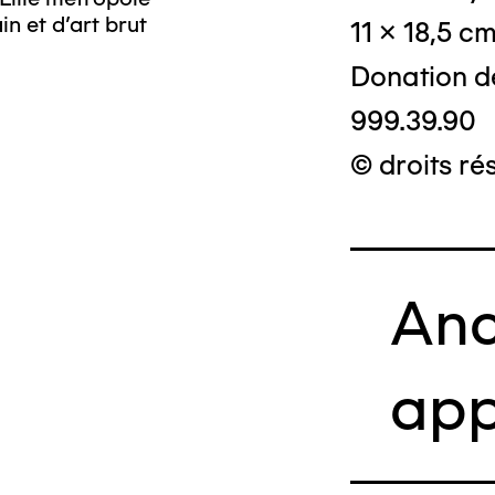
n et d’art brut
11 x 18,5 c
Donation d
999.39.90
© droits ré
Anc
app