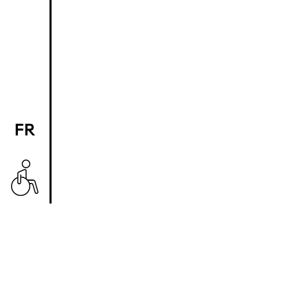
FR
EN