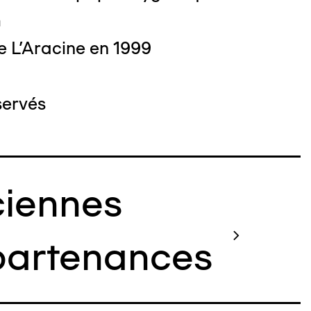
m
e L'Aracine en 1999
servés
iennes
artenances