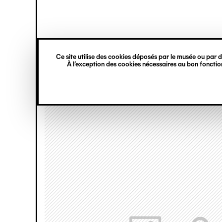
princ
Gestion des cookies
Navigation
verticale
Ce site utilise des cookies déposés par le musée ou par de
Aller
À l’exception des cookies nécessaires au bon fonction
au
contenu
principal