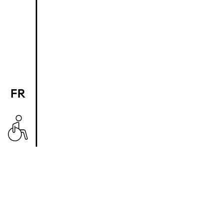
FR
EN