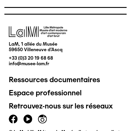
Image
LaM, 1 allée du Musée
59650 Villeneuve d'Ascq
+33 (0)3 20 19 68 68
info@musee-lam.fr
Ressources documentaires
Pied
Espace professionnel
de
Retrouvez-nous sur les réseaux
page
principal