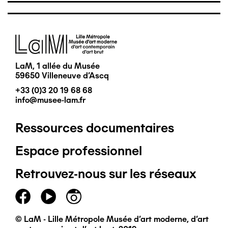
Image
LaM, 1 allée du Musée
59650 Villeneuve d'Ascq
+33 (0)3 20 19 68 68
info@musee-lam.fr
Ressources documentaires
Pied
Espace professionnel
de
Retrouvez-nous sur les réseaux
page
principal
© LaM - Lille Métropole Musée d'art moderne, d'art