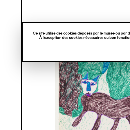
princ
Gestion des cookies
Navigation
verticale
Ce site utilise des cookies déposés par le musée ou par de
Aller
À l’exception des cookies nécessaires au bon fonction
au
contenu
principal