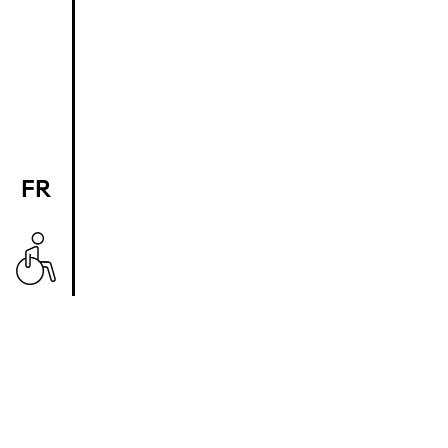
FR
EN