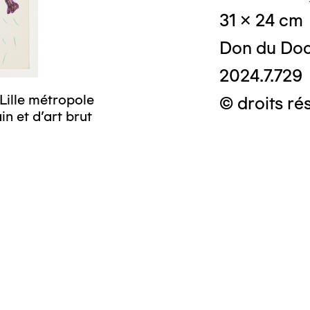
31 x 24 cm
Don du Doc
2024.7.729
Lille métropole
© droits ré
n et d’art brut