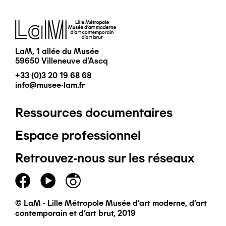
Image
LaM, 1 allée du Musée
59650 Villeneuve d'Ascq
+33 (0)3 20 19 68 68
info@musee-lam.fr
Ressources documentaires
Pied
Espace professionnel
de
Retrouvez-nous sur les réseaux
page
principal
© LaM - Lille Métropole Musée d'art moderne, d'art
contemporain et d'art brut, 2019