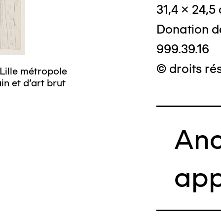
31,4 x 24,5
Donation d
999.39.16
© droits ré
Lille métropole
n et d’art brut
Anc
app