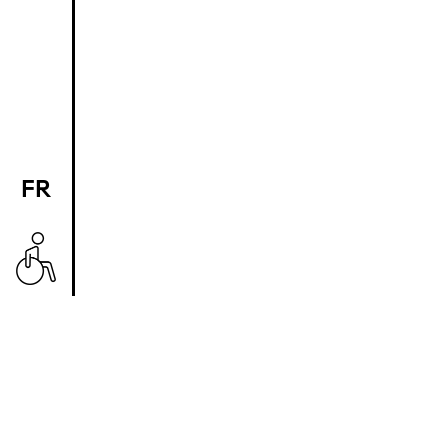
FR
EN