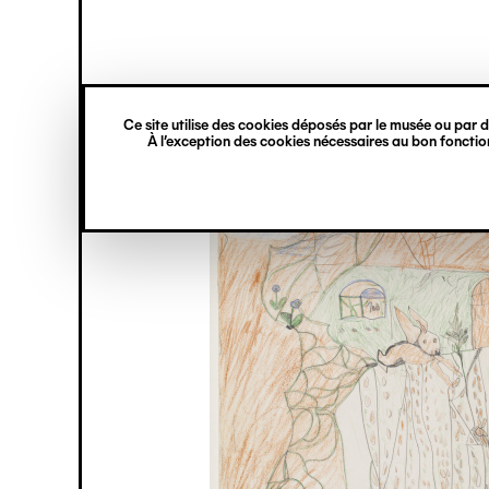
princ
Gestion des cookies
Navigation
verticale
Ce site utilise des cookies déposés par le musée ou par de
Aller
À l’exception des cookies nécessaires au bon fonction
au
contenu
principal