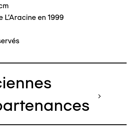
 cm
e L'Aracine en 1999
servés
iennes
artenances