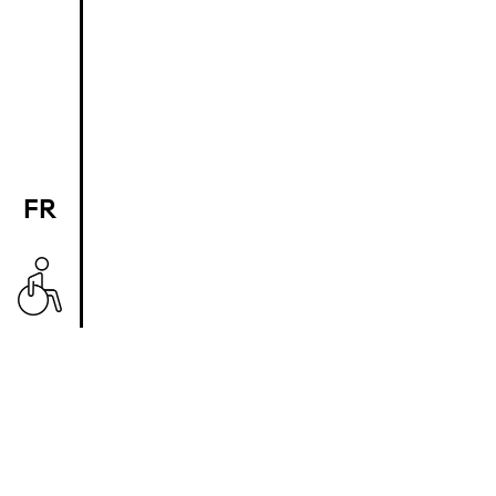
FR
EN