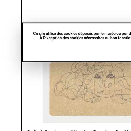
princ
Gestion des cookies
Navigation
verticale
Ce site utilise des cookies déposés par le musée ou par de
Aller
À l’exception des cookies nécessaires au bon fonction
au
contenu
principal