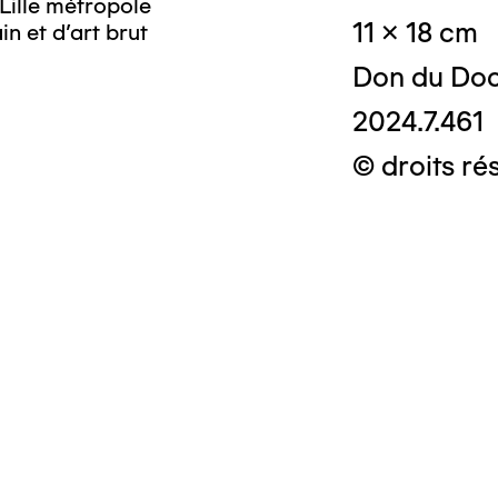
Lille métropole
11 x 18 cm
n et d’art brut
Don du Doc
2024.7.461
© droits ré