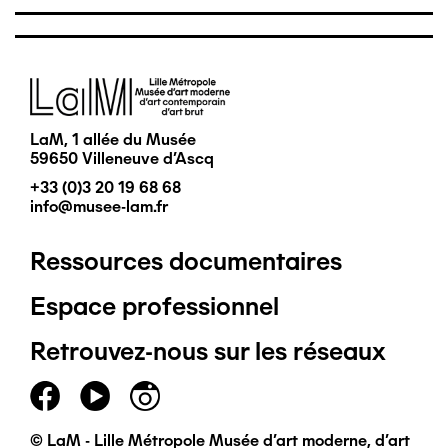
Image
LaM, 1 allée du Musée
59650 Villeneuve d'Ascq
+33 (0)3 20 19 68 68
info@musee-lam.fr
Ressources documentaires
Pied
Espace professionnel
de
Retrouvez-nous sur les réseaux
page
principal
© LaM - Lille Métropole Musée d'art moderne, d'art