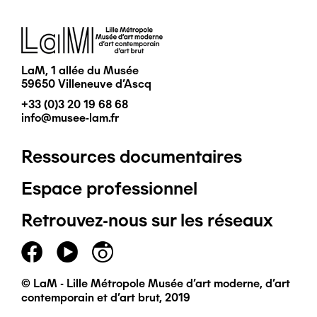
Image
LaM, 1 allée du Musée
59650 Villeneuve d'Ascq
+33 (0)3 20 19 68 68
info@musee-lam.fr
Ressources documentaires
Pied
Espace professionnel
de
Retrouvez-nous sur les réseaux
page
principal
© LaM - Lille Métropole Musée d'art moderne, d'art
contemporain et d'art brut, 2019