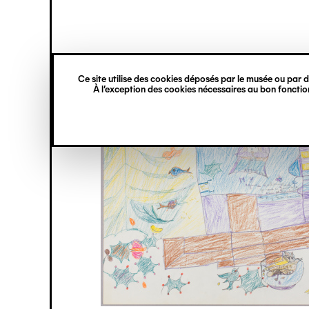
princ
Gestion des cookies
Navigation
verticale
Ce site utilise des cookies déposés par le musée ou par de
Aller
À l’exception des cookies nécessaires au bon fonction
au
contenu
principal