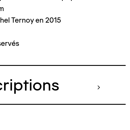
cm
hel Ternoy en 2015
servés
criptions