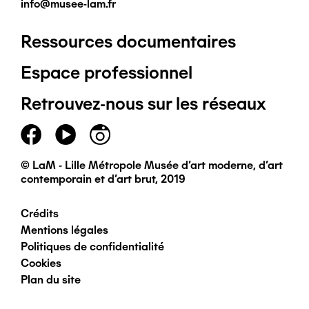
info@musee-lam.fr
Ressources documentaires
Pied
Espace professionnel
de
Retrouvez-nous sur les réseaux
page
principal
© LaM - Lille Métropole Musée d'art moderne, d'art
contemporain et d'art brut, 2019
Crédits
Pied
Mentions légales
Politiques de confidentialité
de
Cookies
Plan du site
page