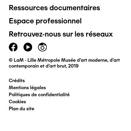
Ressources documentaires
Pied
Espace professionnel
de
Retrouvez-nous sur les réseaux
page
principal
© LaM - Lille Métropole Musée d'art moderne, d'art
contemporain et d'art brut, 2019
Crédits
Pied
Mentions légales
Politiques de confidentialité
de
Cookies
Plan du site
page
secondaire