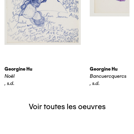
Georgine Hu
Georgine Hu
Noël
Bancuercquercs
,
s.d.
,
s.d.
Voir toutes les oeuvres