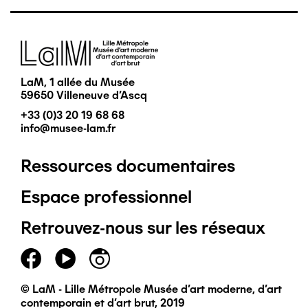
Image
LaM, 1 allée du Musée
59650 Villeneuve d'Ascq
+33 (0)3 20 19 68 68
info@musee-lam.fr
Ressources documentaires
Pied
Espace professionnel
de
Retrouvez-nous sur les réseaux
page
principal
© LaM - Lille Métropole Musée d'art moderne, d'art
contemporain et d'art brut, 2019