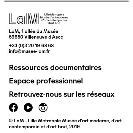
Image
LaM, 1 allée du Musée
59650 Villeneuve d'Ascq
+33 (0)3 20 19 68 68
info@musee-lam.fr
Ressources documentaires
Pied
Espace professionnel
de
Retrouvez-nous sur les réseaux
page
principal
© LaM - Lille Métropole Musée d'art moderne, d'art
contemporain et d'art brut, 2019