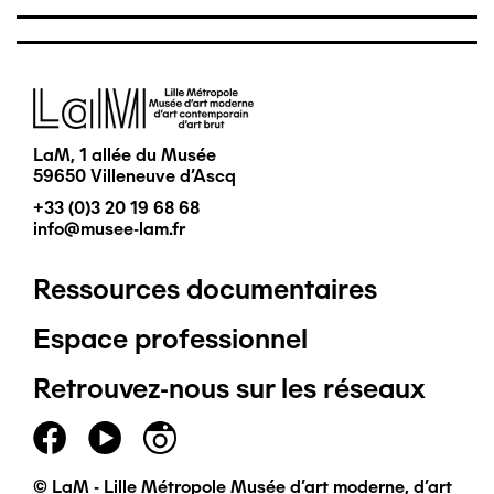
Image
LaM, 1 allée du Musée
59650 Villeneuve d'Ascq
+33 (0)3 20 19 68 68
info@musee-lam.fr
Ressources documentaires
Pied
Espace professionnel
de
Retrouvez-nous sur les réseaux
page
principal
© LaM - Lille Métropole Musée d'art moderne, d'art