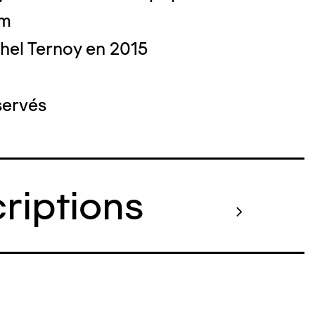
cm
hel Ternoy en 2015
servés
criptions