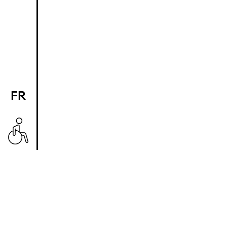
FR
EN