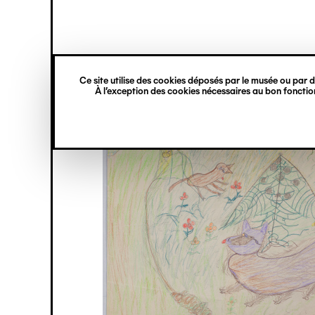
princ
Gestion des cookies
Navigation
verticale
Ce site utilise des cookies déposés par le musée ou par de
Aller
À l’exception des cookies nécessaires au bon fonction
au
contenu
principal