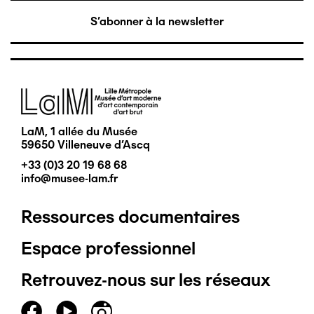
S'abonner à la newsletter
Image
LaM, 1 allée du Musée
59650 Villeneuve d'Ascq
+33 (0)3 20 19 68 68
info@musee-lam.fr
Ressources documentaires
Pied
Espace professionnel
de
Retrouvez-nous sur les réseaux
page