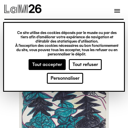
Gestion des cookies
Ce site utilise des cookies déposés par le musée ou par des
Aller
tiers afin d’améliorer votre expérience de navigation et
d’établir des statistiques d’utilisation.
au
À l’exception des cookies nécessaires au bon fonctionnement
du site, vous pouvez tous les accepter, tous les refuser ou en
contenu
personnaliser le dépôt.
principal
Tout accepter
Tout refuser
Personnaliser