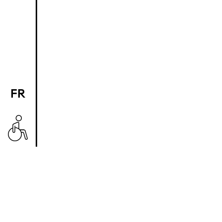
FR
EN