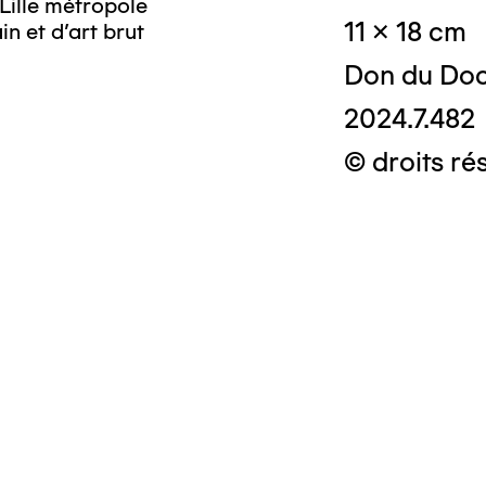
Lille métropole
11 x 18 cm
n et d’art brut
Don du Doc
2024.7.482
© droits ré