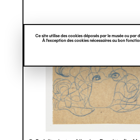
princ
Gestion des cookies
Navigation
verticale
Ce site utilise des cookies déposés par le musée ou par de
Aller
À l’exception des cookies nécessaires au bon fonction
au
contenu
principal