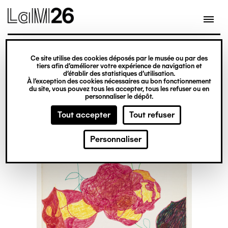
Gestion des cookies
Ce site utilise des cookies déposés par le musée ou par des
Aller
tiers afin d’améliorer votre expérience de navigation et
d’établir des statistiques d’utilisation.
au
À l’exception des cookies nécessaires au bon fonctionnement
du site, vous pouvez tous les accepter, tous les refuser ou en
contenu
personnaliser le dépôt.
principal
Tout accepter
Tout refuser
Personnaliser