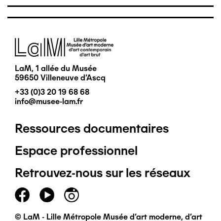
Image
LaM, 1 allée du Musée
59650 Villeneuve d'Ascq
+33 (0)3 20 19 68 68
info@musee-lam.fr
Ressources documentaires
Pied
Espace professionnel
de
Retrouvez-nous sur les réseaux
page
principal
© LaM - Lille Métropole Musée d'art moderne, d'art