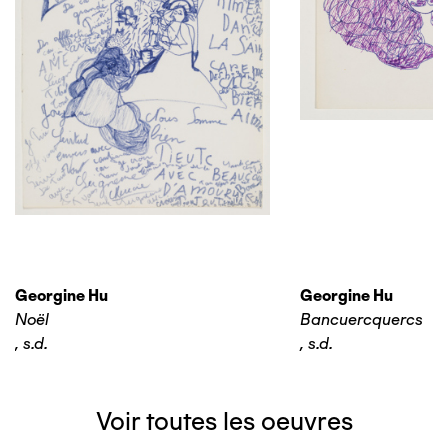
Georgine Hu
Georgine Hu
Noël
Bancuercquercs
,
s.d.
,
s.d.
Voir toutes les oeuvres