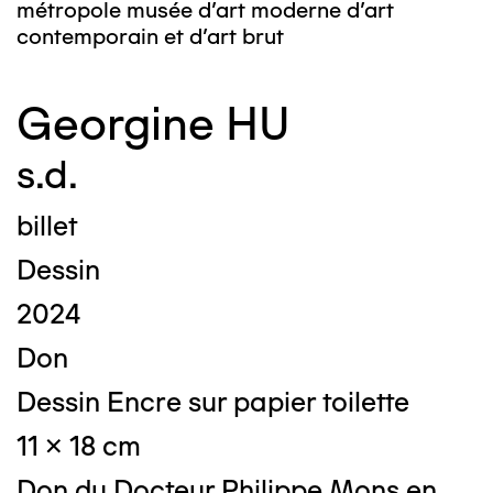
métropole musée d’art moderne d’art
contemporain et d’art brut
Georgine HU
s.d.
billet
Dessin
2024
Don
Dessin Encre sur papier toilette
11 x 18 cm
Don du Docteur Philippe Mons en