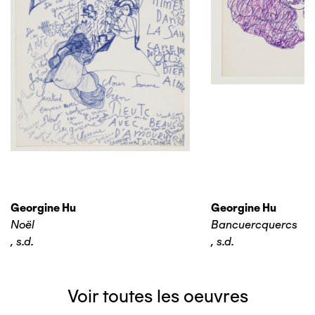
Georgine Hu
Georgine Hu
Noël
Bancuercquercs
,
s.d.
,
s.d.
Voir toutes les oeuvres