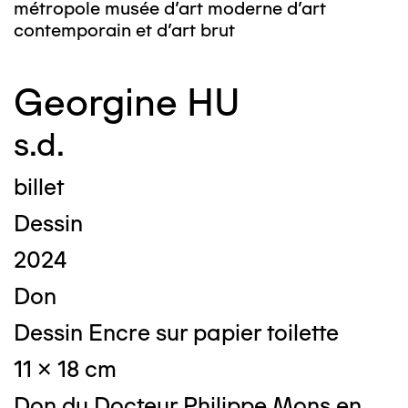
métropole musée d’art moderne d’art
contemporain et d’art brut
Georgine HU
s.d.
billet
Dessin
2024
Don
Dessin Encre sur papier toilette
11 x 18 cm
Don du Docteur Philippe Mons en