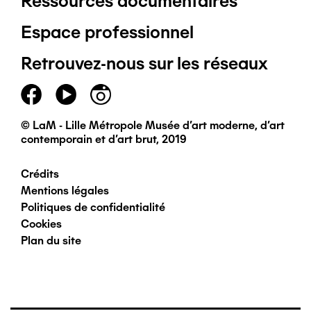
Ressources documentaires
Pied
Espace professionnel
de
Retrouvez-nous sur les réseaux
page
principal
© LaM - Lille Métropole Musée d'art moderne, d'art
contemporain et d'art brut, 2019
Crédits
Pied
Mentions légales
Politiques de confidentialité
de
Cookies
Plan du site
page
secondaire