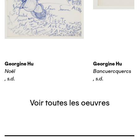
Georgine Hu
Georgine Hu
Noël
Bancuercquercs
,
s.d.
,
s.d.
Voir toutes les oeuvres