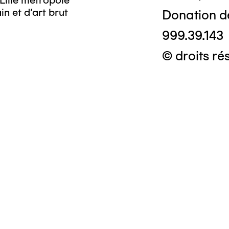
Lille métropole
n et d’art brut
Donation d
999.39.143
© droits ré