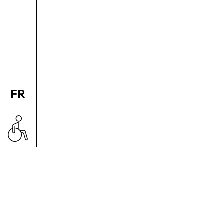
FR
EN