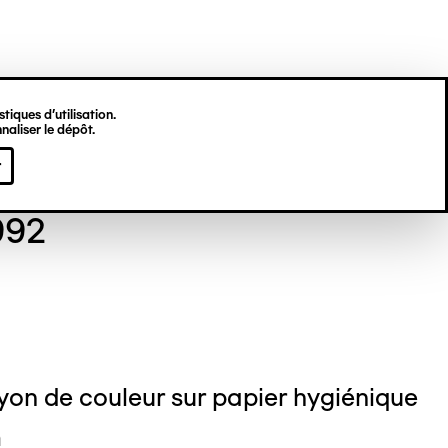
tiques d’utilisation.
naliser le dépôt.
gine HU
r
992
yon de couleur sur papier hygiénique
m