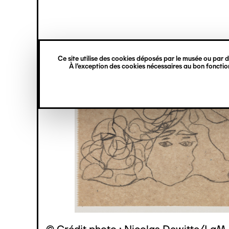
princ
Gestion des cookies
Navigation
verticale
Ce site utilise des cookies déposés par le musée ou par de
Aller
À l’exception des cookies nécessaires au bon fonction
au
contenu
principal