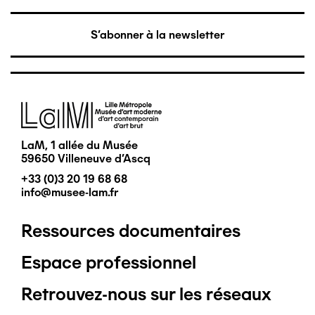
S'abonner à la newsletter
Image
LaM, 1 allée du Musée
59650 Villeneuve d'Ascq
+33 (0)3 20 19 68 68
info@musee-lam.fr
Ressources documentaires
Pied
Espace professionnel
de
Retrouvez-nous sur les réseaux
page