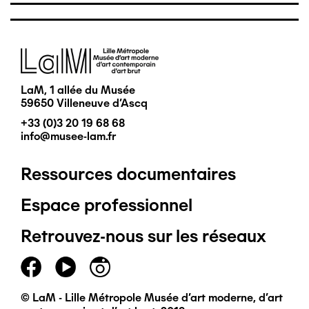
Image
LaM, 1 allée du Musée
59650 Villeneuve d'Ascq
+33 (0)3 20 19 68 68
info@musee-lam.fr
Ressources documentaires
Pied
Espace professionnel
de
Retrouvez-nous sur les réseaux
page
principal
© LaM - Lille Métropole Musée d'art moderne, d'art