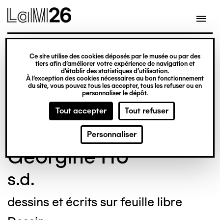
Gestion des cookies
Ce site utilise des cookies déposés par le musée ou par des
Aller
tiers afin d’améliorer votre expérience de navigation et
d’établir des statistiques d’utilisation.
au
À l’exception des cookies nécessaires au bon fonctionnement
du site, vous pouvez tous les accepter, tous les refuser ou en
contenu
© Crédit photo : Nicolas Dewitte/LaM Lille
personnaliser le dépôt.
principal
métropole musée d’art moderne d’art
Tout accepter
Tout refuser
contemporain et d’art brut
Personnaliser
Georgine HU
s.d.
dessins et écrits sur feuille libre