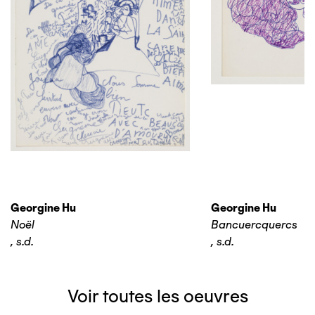
Georgine Hu
Georgine Hu
Noël
Bancuercquercs
,
s.d.
,
s.d.
Voir toutes les oeuvres