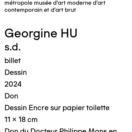
métropole musée d’art moderne d’art
contemporain et d’art brut
Georgine HU
s.d.
billet
Dessin
2024
Don
Dessin Encre sur papier toilette
11 x 18 cm
Don du Docteur Philippe Mons en