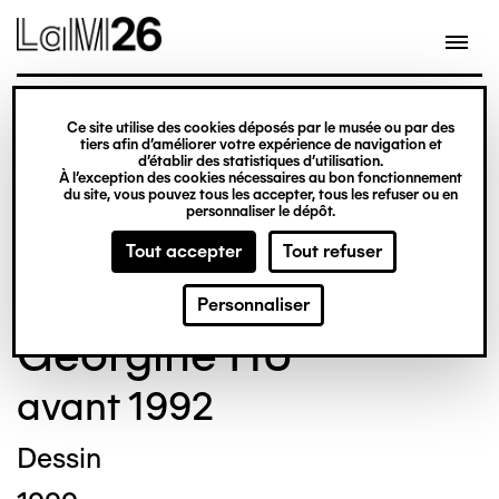
Gestion des cookies
Ce site utilise des cookies déposés par le musée ou par des
Aller
tiers afin d’améliorer votre expérience de navigation et
d’établir des statistiques d’utilisation.
au
À l’exception des cookies nécessaires au bon fonctionnement
du site, vous pouvez tous les accepter, tous les refuser ou en
contenu
© Crédit photo : Nicolas Dewitte/LaM Lille
personnaliser le dépôt.
principal
métropole musée d’art moderne d’art
Tout accepter
Tout refuser
contemporain et d’art brut
Personnaliser
Georgine HU
avant 1992
Dessin