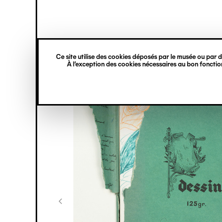
princ
Gestion des cookies
Navigation
verticale
Ce site utilise des cookies déposés par le musée ou par de
Aller
À l’exception des cookies nécessaires au bon fonction
au
contenu
principal