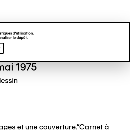
tiques d’utilisation.
naliser le dépôt.
gine HU
r
mai 1975
dessin
ages et une couverture."Carnet à
 : Nicolas Dewitte/LaM Lille métropole