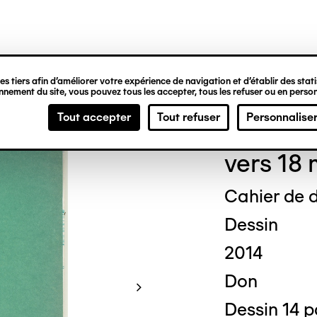
ipale
s tiers afin d’améliorer votre expérience de navigation et d’établir des statis
nement du site, vous pouvez tous les accepter, tous les refuser ou en person
Geor
Tout accepter
Tout refuser
Personnalise
vers 18 
Cahier de 
Dessin
2014
Don
Dessin 14 p
© Crédit photo