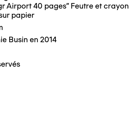
gr Airport 40 pages" Feutre et crayon
derne d’art contemporain et d’art brut
sur papier
m
ie Busin en 2014
servés