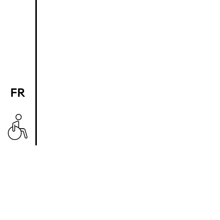
FR
EN