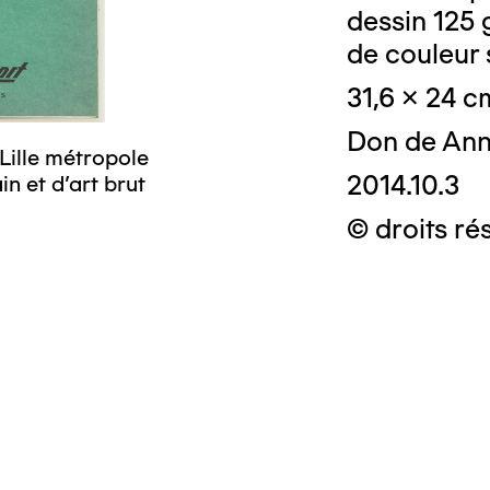
dessin 125 
musée d’art mo
de couleur 
31,6 x 24 c
Don de Ann
Lille métropole
2014.10.3
n et d’art brut
© droits ré