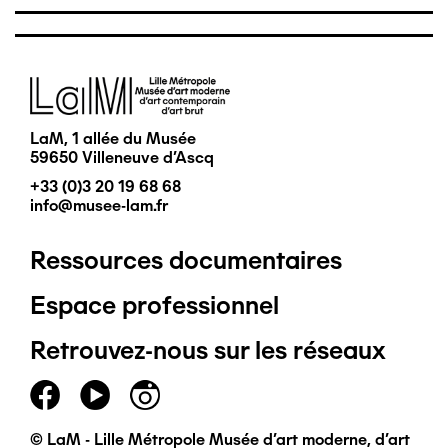
Image
LaM, 1 allée du Musée
59650 Villeneuve d'Ascq
+33 (0)3 20 19 68 68
info@musee-lam.fr
Ressources documentaires
Pied
Espace professionnel
de
Retrouvez-nous sur les réseaux
page
principal
© LaM - Lille Métropole Musée d'art moderne, d'art